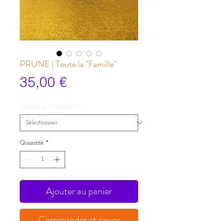
PRUNE | Toute la "Famille"
Prix
35,00 €
Format de ta pochette
*
Quantité
*
Ajouter au panier
Commander et payer