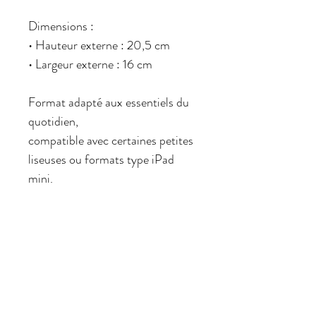
Dimensions :
• Hauteur externe : 20,5 cm
• Largeur externe : 16 cm
Format adapté aux essentiels du
quotidien,
compatible avec certaines petites
liseuses ou formats type iPad
mini.
Chaque pièce étant
confectionnée à la main, de
légères variations (± 0,5 cm)
peuvent exister.