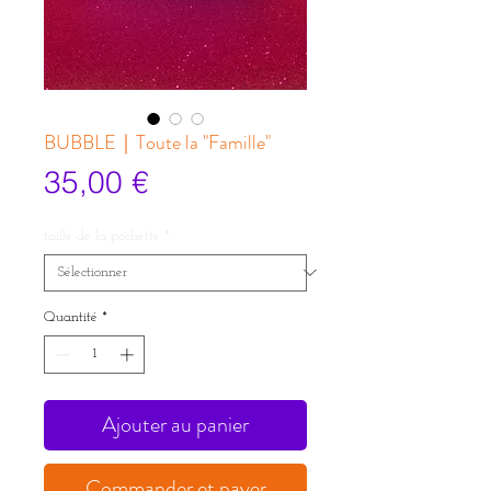
BUBBLE｜Toute la "Famille"
Prix
35,00 €
taille de la pochette
*
Quantité
*
Ajouter au panier
Commander et payer