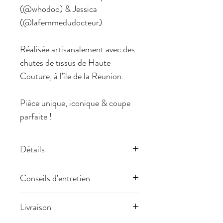
(@whodoo) & Jessica
(@lafemmedudocteur)
Réalisée artisanalement avec des
chutes de tissus de Haute
Couture, à l'île de la Reunion.
Pièce unique, iconique & coupe
parfaite !
Détails
Taille unique. Trois liens de
Conseils d’entretien
couleur écru, sur le devant. La
doublure intérieure est en coton
Pour le lavage : un lavage à sec est
Livraison
noir. Finition "bord franc".
conseillé.