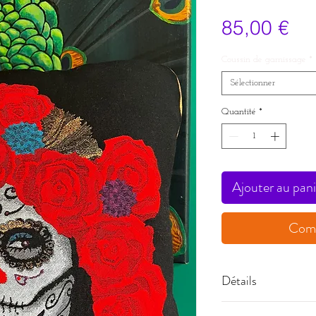
Pri
85,00 €
Coussin de garnissage
*
Sélectionner
Quantité
*
Ajouter au pani
Comm
Détails
Taille unique. Ferme