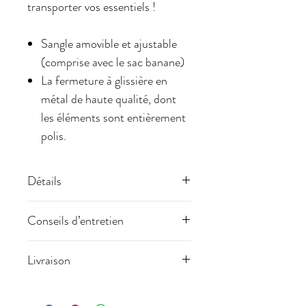
transporter vos essentiels !
Sangle amovible et ajustable
(comprise avec le sac banane)
La fermeture à glissière en
métal de haute qualité, dont
les éléments sont entièrement
polis.
Détails
Le sac banane. Fermeture par un
Conseils d’entretien
zip à double curseur. Deux
empiècements en cuir sur les
Pour le lavage : un lavage à sec est
Livraison
bords latéraux avant. Il y a une
conseillé.
poche plaquée au dos de la
Si une tâche est incrustée sur le
Chaque pièce est finalisée après
banane avec un zip à curseur
tissu, nettoyer délicatement à